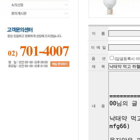
이 름
이 메 일
옵 션
(답글등록시 이
제 목
내 용