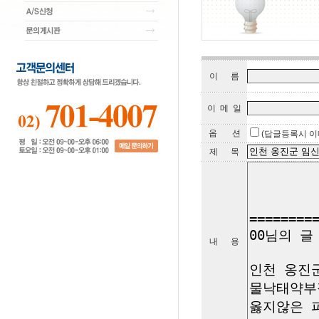
이 름
이 메 일
옵 션
(답글등록시 이
제 목
내 용