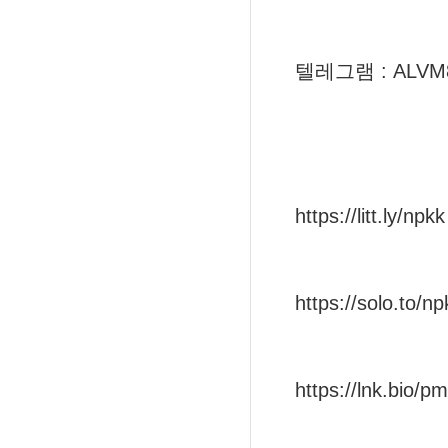
텔레그램 : ALVM
https://litt.ly/npkk
https://solo.to/np
https://lnk.bio/p