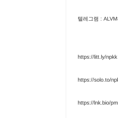
텔레그램 : ALVM
https://litt.ly/npkk
https://solo.to/np
https://lnk.bio/p