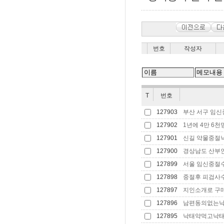
번호
작성자
T
번호
127903
부산 서구 임신중절
127902
1년에 4만 6천명
127901
신길 약물중절낙
127900
경상남도 산부인
127899
서울 임신중절수술
127898
중절후 피검사수
127897
지인소개로 구매한
127896
남편동의없는낙태
127895
낙태약먹고낙태를