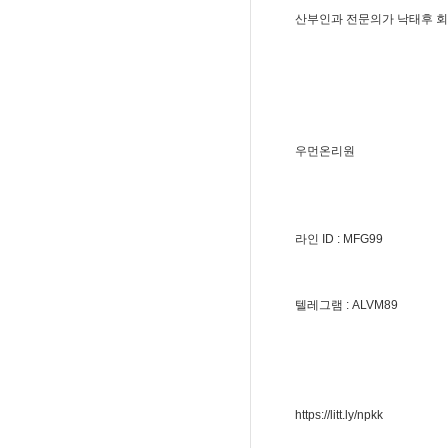
산부인과 전문의가 낙태후 
우먼온리원
라인 ID : MFG99
텔레그램 : ALVM89
https://litt.ly/npkk