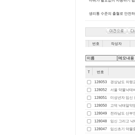
마취가 필요없이 사용하기 
생리통 수준의 출혈로 안전하
번호
작성자
T
번호
128053
경상남도 의령군 
128052
서울 약물낙태비용 
128051
미성년자 임신 중
128050
고덕 낙태알약
128049
전라남도 산부인
128048
임신 그리고 낙
128047
임신초기 약물중절