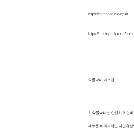
https://campsite.bio/npkk
https://link.inpock.co.kr/npkk
약물낙태 미프진
1. 약물낙태는 안전하고 편
새로운 비외과적인 자연유산