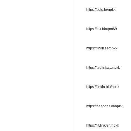
https://solo.to/npkk
https://lnk.bio/pm69
https://linktr.ee/npkk
https://taplink.cc/npkk
https://linkin.bio/npkk
https://beacons.ai/npkk
https://lit.link/en/npkk