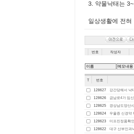
3. 약물낙태는 
일상생활에 전혀 
번호
작성자
T
번호
128627
강간당해서 낙태
128626
금남로4가 임신 
128625
경상남도양산시 정
128624
우울증 신경약 
128623
미프진정품확인 미
128622
대구 산부인과낙태