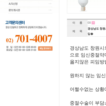
이 름
00
경상남도 창원
제 목
입�
경상남도 창원시
으로 임신중절약
옳지않은 피임방
원하지 않는 임
어쩔수없는 상황
중절수술이 부담