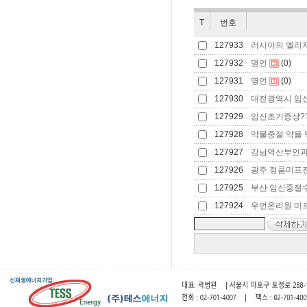
T
번호
127933
러시아의 옐리
127932
명언
(0)
127931
명언
(0)
127930
대전광역시 임신중
127929
임신초기증상???
127928
약물중절 약을 먹
127927
강남역산부인과 
127926
광주 정품미프진파
127925
부산 임신중절수술
127924
우먼온리원 미프