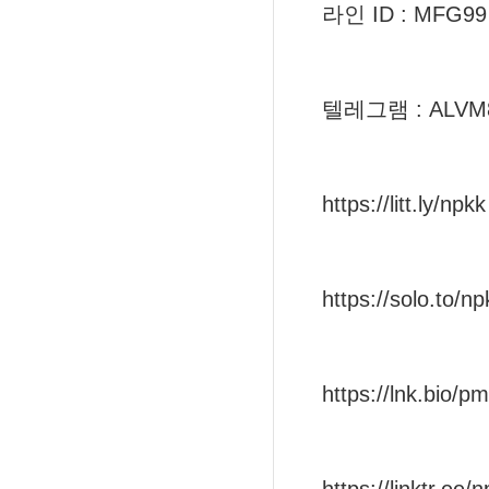
라인 ID : MFG99
텔레그램 : ALVM
https://litt.ly/npkk
https://solo.to/np
https://lnk.bio/p