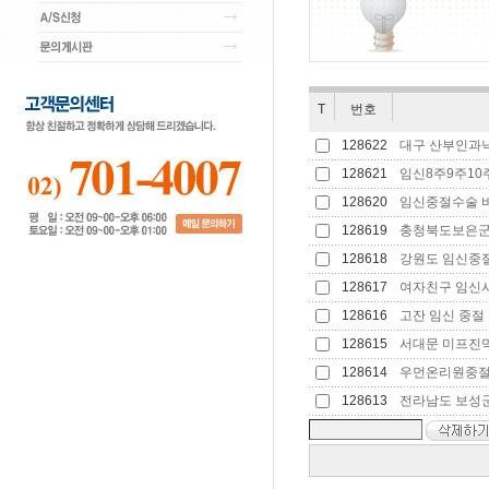
T
번호
128622
대구 산부인과낙태
128621
임신8주9주10주
128620
임신중절수술 비용
128619
충청북도보은군 
128618
강원도 임신중절수
128617
여자친구 임신시켰
128616
고잔 임신 중절 
128615
서대문 미프진
128614
우먼온리원중절
128613
전라남도 보성군 