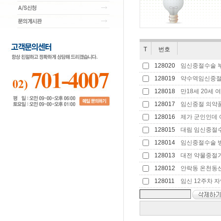
T
번호
128020
임신중절수술 부
128019
약수역임신중절 가
128018
만18세 20세 여
128017
임신중절 의약품 
128016
제가 군인인데 여
128015
대림 임신중절수술
128014
임신중절수술 병원
128013
대전 약물중절가능
128012
안락동 온천동산부
128011
임신 12주차 자